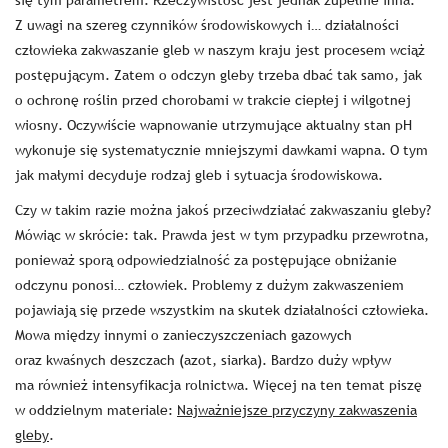
się tym parametrem. Rzeczywistość jest jednak zupełnie inna.
Z uwagi na szereg czynników środowiskowych i… działalności
człowieka zakwaszanie gleb w naszym kraju jest procesem wciąż
postępującym. Zatem o odczyn gleby trzeba dbać tak samo, jak
o ochronę roślin przed chorobami w trakcie ciepłej i wilgotnej
wiosny. Oczywiście wapnowanie utrzymujące aktualny stan pH
wykonuje się systematycznie mniejszymi dawkami wapna. O tym
jak małymi decyduje rodzaj gleb i sytuacja środowiskowa.
Czy w takim razie można jakoś przeciwdziałać zakwaszaniu gleby?
Mówiąc w skrócie: tak. Prawda jest w tym przypadku przewrotna,
ponieważ sporą odpowiedzialność za postępujące obniżanie
odczynu ponosi… człowiek. Problemy z dużym zakwaszeniem
pojawiają się przede wszystkim na skutek działalności człowieka.
Mowa między innymi o zanieczyszczeniach gazowych
oraz kwaśnych deszczach (azot, siarka). Bardzo duży wpływ
ma również intensyfikacja rolnictwa. Więcej na ten temat piszę
w oddzielnym materiale:
Najważniejsze przyczyny zakwaszenia
gleby
.