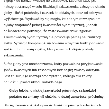
z grup – od bardzo kwaśnej do zasadowej. Ładunek CaO, jaki
należy dostarczyć w celu likwidacji zakwaszenia, zależy od składu
gleby – ilości próchnicy i cząstek koloidalnych, oraz od odczynu
wyjściowego. Wydawać by się mogło, że dobrym rozwiązaniem
byłaby znajomość pełnej kwasowości hydrolitycznej, jednak
doświadczenie pokazuje, że zastosowanie dawki zgodnie
z kwasowością hydrolityczną nie powoduje pełnej neutralizacji
gleby. Sytuacja komplikuje się bowiem w wyniku funkcjonowania
systemu buforowego gleby, który ujawnia kolejne pokłady
zakwaszenia.
Bufor gleby jest mechanizmem, który pozwala na przyjmowanie
jonów kwasowych lub zasadowych bez nagłej zmiany odczynu.
Jest to swojego rodzaju amortyzator, którego siła zależy
od ilości i jakości układu koloidalnego.
Gleby lekkie, o niskiej zawartości próchnicy, są bardziej
podatne na zmiany niż ciężkie, o dużej zawartości próchnicy.
Dlatego konieczne jest oparcie dawek na pewnych założeniach