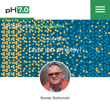
Czym jest pH gleby?
pH 7.0
Baza wiedzy
analiza gleby
Czym jest pH gleby?
Roman Rutkowski