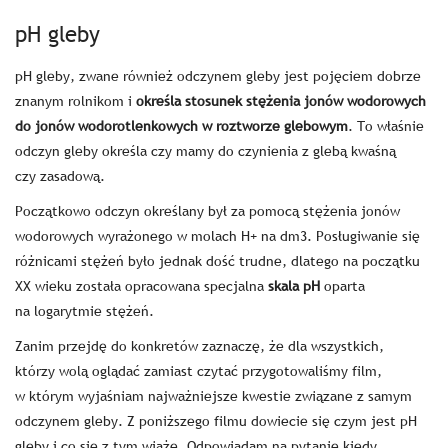
pH gleby
pH gleby, zwane również odczynem gleby jest pojęciem dobrze
znanym rolnikom i
określa stosunek stężenia jonów wodorowych
do jonów wodorotlenkowych w roztworze glebowym
. To właśnie
odczyn gleby określa czy mamy do czynienia z glebą kwaśną
czy zasadową.
Początkowo odczyn określany był za pomocą stężenia jonów
wodorowych wyrażonego w molach H+ na dm3. Posługiwanie się
różnicami stężeń było jednak dość trudne, dlatego na początku
XX wieku została opracowana specjalna
skala pH
oparta
na logarytmie stężeń.
Zanim przejdę do konkretów zaznaczę, że dla wszystkich,
którzy wolą oglądać zamiast czytać przygotowaliśmy film,
w którym wyjaśniam najważniejsze kwestie związane z samym
odczynem gleby. Z poniższego filmu dowiecie się czym jest pH
gleby i co się z tym wiąże. Odpowiadam na pytanie kiedy