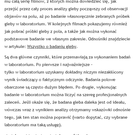
mu całą serię filmów, z których można dowiedzieć się, jak
przejść przez cały proces analizy gleby począwszy od obserwacji
objawów na polu, aż po badanie własnoręcznie zebranych próbek
gleby w laboratorium. W kolejnych filmach pokazujemy również
jak pobrać próbki gleby z pola, a także jak można wykonać
podstawowe badanie we własnym zakresie. Odnośniki znajdziecie
w artykule:
Wszystko o badaniu gleby
.
Są dwa główne czynniki, które przemawiają za wykonaniem badań
w laboratorium. Po pierwsze i najważniejsze –
tylko w laboratorium uzyskamy dokładny niczym niezakłócony
wynik świadczący o faktycznym odczynie. Badania polowe
obarczone są często dużym błędem. Po drugie, wykonując
badanie w laboratorium można liczyć na szereg profesjonalnych
zaleceń. Jeśli okaże się, że badana gleba daleka jest od ideału,
wówczas wraz z wynikiem analizy otrzymamy wskazówki odnośnie
tego, jak ten stan można poprawić (warto dopytać, czy wybrane
laboratorium ma taką usługę).