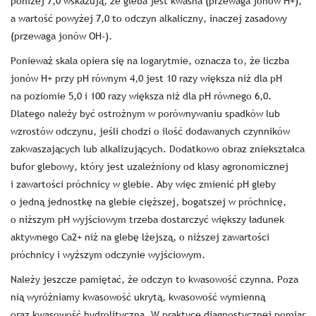
poniżej 7,0 wskazują, że gleba jest kwaśna (przewaga jonów H+),
a wartość powyżej 7,0 to odczyn alkaliczny, inaczej zasadowy
(przewaga jonów OH-).
Ponieważ skala opiera się na logarytmie, oznacza to, że liczba
jonów H+ przy pH równym 4,0 jest 10 razy większa niż dla pH
na poziomie 5,0 i 100 razy większa niż dla pH równego 6,0.
Dlatego należy być ostrożnym w porównywaniu spadków lub
wzrostów odczynu, jeśli chodzi o ilość dodawanych czynników
zakwaszających lub alkalizujących. Dodatkowo obraz zniekształca
bufor glebowy, który jest uzależniony od klasy agronomicznej
i zawartości próchnicy w glebie. Aby więc zmienić pH gleby
o jedną jednostkę na glebie cięższej, bogatszej w próchnicę,
o niższym pH wyjściowym trzeba dostarczyć większy ładunek
aktywnego Ca2+ niż na glebę lżejszą, o niższej zawartości
próchnicy i wyższym odczynie wyjściowym.
Należy jeszcze pamiętać, że odczyn to kwasowość czynna. Poza
nią wyróżniamy kwasowość ukrytą, kwasowość wymienną
oraz kwasowość hydrolityczną. W praktyce diagnostycznej pomiar