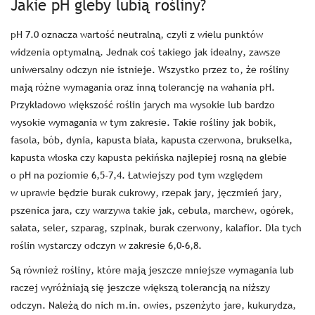
Jakie pH gleby lubią rośliny?
pH 7.0 oznacza wartość neutralną, czyli z wielu punktów
widzenia optymalną. Jednak coś takiego jak idealny, zawsze
uniwersalny odczyn nie istnieje. Wszystko przez to, że rośliny
mają różne wymagania oraz inną tolerancję na wahania pH.
Przykładowo większość roślin jarych ma wysokie lub bardzo
wysokie wymagania w tym zakresie. Takie rośliny jak bobik,
fasola, bób, dynia, kapusta biała, kapusta czerwona, brukselka,
kapusta włoska czy kapusta pekińska najlepiej rosną na glebie
o pH na poziomie 6,5-7,4. Łatwiejszy pod tym względem
w uprawie będzie burak cukrowy, rzepak jary, jęczmień jary,
pszenica jara, czy warzywa takie jak, cebula, marchew, ogórek,
sałata, seler, szparag, szpinak, burak czerwony, kalafior. Dla tych
roślin wystarczy odczyn w zakresie 6,0-6,8.
Są również rośliny, które mają jeszcze mniejsze wymagania lub
raczej wyróżniają się jeszcze większą tolerancją na niższy
odczyn. Należą do nich m.in. owies, pszenżyto jare, kukurydza,