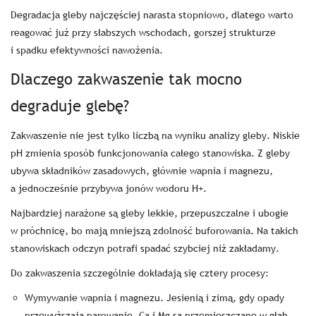
Degradacja gleby najczęściej narasta stopniowo, dlatego warto
reagować już przy słabszych wschodach, gorszej strukturze
i spadku efektywności nawożenia.
Dlaczego zakwaszenie tak mocno
degraduje glebę?
Zakwaszenie nie jest tylko liczbą na wyniku analizy gleby. Niskie
pH zmienia sposób funkcjonowania całego stanowiska. Z gleby
ubywa składników zasadowych, głównie wapnia i magnezu,
a jednocześnie przybywa jonów wodoru H+.
Najbardziej narażone są gleby lekkie, przepuszczalne i ubogie
w próchnicę, bo mają mniejszą zdolność buforowania. Na takich
stanowiskach odczyn potrafi spadać szybciej niż zakładamy.
Do zakwaszenia szczególnie dokładają się cztery procesy:
Wymywanie wapnia i magnezu. Jesienią i zimą, gdy opady
przewyższają parowanie, Ca i Mg są przemieszczane w głąb