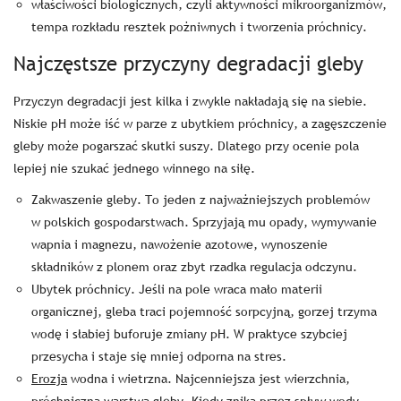
właściwości biologicznych, czyli aktywności mikroorganizmów,
tempa rozkładu resztek pożniwnych i tworzenia próchnicy.
Najczęstsze przyczyny degradacji gleby
Przyczyn degradacji jest kilka i zwykle nakładają się na siebie.
Niskie pH może iść w parze z ubytkiem próchnicy, a zagęszczenie
gleby może pogarszać skutki suszy. Dlatego przy ocenie pola
lepiej nie szukać jednego winnego na siłę.
Zakwaszenie gleby. To jeden z najważniejszych problemów
w polskich gospodarstwach. Sprzyjają mu opady, wymywanie
wapnia i magnezu, nawożenie azotowe, wynoszenie
składników z plonem oraz zbyt rzadka regulacja odczynu.
Ubytek próchnicy. Jeśli na pole wraca mało materii
organicznej, gleba traci pojemność sorpcyjną, gorzej trzyma
wodę i słabiej buforuje zmiany pH. W praktyce szybciej
przesycha i staje się mniej odporna na stres.
Erozja
wodna i wietrzna. Najcenniejsza jest wierzchnia,