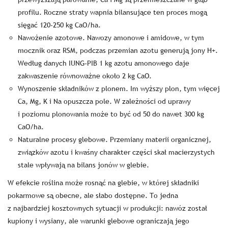
profilu. Roczne straty wapnia bilansujące ten proces mogą
sięgać 120-250 kg CaO/ha.
Nawożenie azotowe. Nawozy amonowe i amidowe, w tym
mocznik oraz RSM, podczas przemian azotu generują jony H+.
Według danych IUNG-PIB 1 kg azotu amonowego daje
zakwaszenie równoważne około 2 kg CaO.
Wynoszenie składników z plonem. Im wyższy plon, tym więcej
Ca, Mg, K i Na opuszcza pole. W zależności od uprawy
i poziomu plonowania może to być od 50 do nawet 300 kg
CaO/ha.
Naturalne procesy glebowe. Przemiany materii organicznej,
związków azotu i kwaśny charakter części skał macierzystych
stale wpływają na bilans jonów w glebie.
W efekcie roślina może rosnąć na glebie, w której składniki
pokarmowe są obecne, ale słabo dostępne. To jedna
z najbardziej kosztownych sytuacji w produkcji: nawóz został
kupiony i wysiany, ale warunki glebowe ograniczają jego