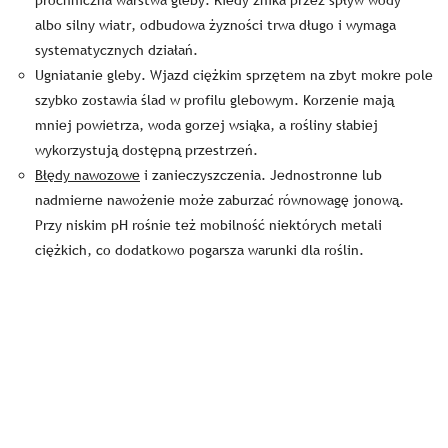
próchniczna warstwa gleby. Kiedy znika przez spływ wody
albo silny wiatr, odbudowa żyzności trwa długo i wymaga
systematycznych działań.
Ugniatanie gleby. Wjazd ciężkim sprzętem na zbyt mokre pole
szybko zostawia ślad w profilu glebowym. Korzenie mają
mniej powietrza, woda gorzej wsiąka, a rośliny słabiej
wykorzystują dostępną przestrzeń.
Błędy nawozowe
i zanieczyszczenia. Jednostronne lub
nadmierne nawożenie może zaburzać równowagę jonową.
Przy niskim pH rośnie też mobilność niektórych metali
ciężkich, co dodatkowo pogarsza warunki dla roślin.