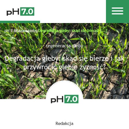
Degradacja gleby: skąd się bierze [...]
pH 7.0
Baza wiedzy
regeneracja gleby
Degradacja gleby: skąd się bierze i jak
przywrócić glebie żyzność?
Redakcja