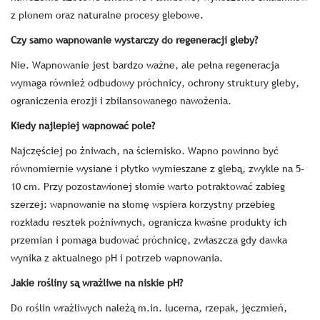
z plonem oraz naturalne procesy glebowe.
Czy samo wapnowanie wystarczy do regeneracji gleby?
Nie. Wapnowanie jest bardzo ważne, ale pełna regeneracja
wymaga również odbudowy próchnicy, ochrony struktury gleby,
ograniczenia erozji i zbilansowanego nawożenia.
Kiedy najlepiej wapnować pole?
Najczęściej po żniwach, na ściernisko. Wapno powinno być
równomiernie wysiane i płytko wymieszane z glebą, zwykle na 5-
10 cm. Przy pozostawionej słomie warto potraktować zabieg
szerzej: wapnowanie na słomę wspiera korzystny przebieg
rozkładu resztek pożniwnych, ogranicza kwaśne produkty ich
przemian i pomaga budować próchnicę, zwłaszcza gdy dawka
wynika z aktualnego pH i potrzeb wapnowania.
Jakie rośliny są wrażliwe na niskie pH?
Do roślin wrażliwych należą m.in. lucerna, rzepak, jęczmień,