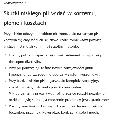
wykorzystanie.
Skutki niskiego pH widać w korzeniu,
plonie i kosztach
Przy niskim odczynie problem nie kończy się na samym pH.
Zaczyna się cały łańcuch skutków, które rolnik widzi później
w słabym stanowisku i mniej stabilnym plonie.
Fosfor, potas, magnez i część mikroelementów są gorzej
dostępne dla roślin.
Przy pH poniżej 5,0 rośnie ryzyko toksyczności glinu
i manganu, co szczególnie uderza w system korzeniowy.
Przy bardzo niskim pH pogarsza się kompleks sorpcyjny,
struktura gleby i stosunki powietrzno-wodne.
Mikroorganizmy pracują wolniej, przez co resztki pożniwne
rozkładają się słabiej, a tworzenie próchnicy jest ograniczone.
Rośliny wrażliwe na kwaśny odczyn, m.in. lucerna, rzepak,
jęczmień, pszenica, kukurydza, koniczyna, soja i groch,