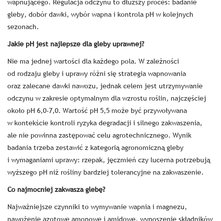
wapnującego. Regulacja odczynu to dłuższy proces: badanie
gleby, dobór dawki, wybór wapna i kontrola pH w kolejnych
sezonach.
Jakie pH jest najlepsze dla gleby uprawnej?
Nie ma jednej wartości dla każdego pola. W zależności
od rodzaju gleby i uprawy różni się strategia wapnowania
oraz zalecane dawki nawozu, jednak celem jest utrzymywanie
odczynu w zakresie optymalnym dla wzrostu roślin, najczęściej
około pH 6,0-7,0. Wartość pH 5,5 może być przywoływana
w kontekście kontroli ryzyka degradacji i silnego zakwaszenia,
ale nie powinna zastępować celu agrotechnicznego. Wynik
badania trzeba zestawić z kategorią agronomiczną gleby
i wymaganiami uprawy: rzepak, jęczmień czy lucerna potrzebują
wyższego pH niż rośliny bardziej tolerancyjne na zakwaszenie.
Co najmocniej zakwasza glebę?
Najważniejsze czynniki to wymywanie wapnia i magnezu,
nawożenie azotowe amonowe i amidowe, wynoszenie składników