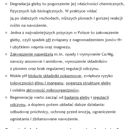
Degradacja gleby to pogorszenie jej właściwości chemicznych,
fizycznych lub biologicznych. W praktyce widać
ją po słabszych wschodach, niższych plonach i gorszej reakcji
roślin na nawożenie.
Jedna z najważniejszych przyczyn w Polsce to zakwaszenie
gleby, czyli spadek
pH
związany z nagromadzeniem jonów H+
i ubytkiem wapnia oraz magnezu.
Zakwaszenie napędzają
m.in. opady i wymywanie Ca/Mg,
nawozy amonowe i amidowe, wynoszenie składników
z plonem oraz brak regularnej regulacji odczynu.
Niskie pH
blokuje składniki pokarmowe
, zwiększa ryzyko
toksyczności glinu i manganu
,
pogarsza strukturę gleby
i osłabia
aktywność mikroorganizmów
.
Regenerację warto zacząć od
badania gleby
i
regulacji
odczynu
, a dopiero potem układać dalsze działania:
odbudowę próchnicy, ochronę przed erozją, ograniczenie
ugniatania i zbilansowane nawożenie.