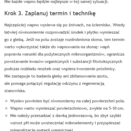
Nie każde wapno będzie najlepsze w tej samej sytuacji.
Krok 3. Zaplanuj termin i technikę
Najczęściej wapno wysiewa się po żniwach, na ściernisko. Wtedy
łatwiej równomiernie rozprowadzić środek i płytko wymieszać
go z glebą. Jeśli na polu zostaje rozdrobniona słoma, ten termin
warto wykorzystać także do wapnowania na słomę: wapń
poprawia warunki dla pożytecznych mikroorganizmów, ogranicza
powstawanie kwasów organicznych i substancji fitotoksycznych
podczas rozkładu resztek oraz wspiera tworzenie próchnicy.
Nie zastępuje to badania gleby ani zbilansowania azotu,
ale pomaga połączyć regulację odczynu z regeneracją
stanowiska.
Wysiew powinien być równomierny na całej powierzchni pola.
Wapno warto wymieszać powierzchniowo, zwykle na 5-10 cm.
Nie należy przesadzać z dawką jednorazową, bo zbyt szybki
wzrost pH może uwsteczniać mikroelementy i przyspieszać
mineralizację materii organicznej.