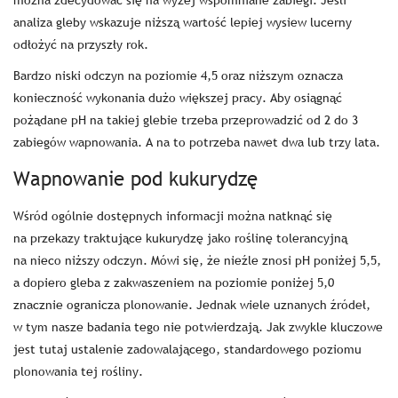
można zdecydować się na wyżej wspomniane zabiegi. Jeśli
analiza gleby wskazuje niższą wartość lepiej wysiew lucerny
odłożyć na przyszły rok.
Bardzo niski odczyn na poziomie 4,5 oraz niższym oznacza
konieczność wykonania dużo większej pracy. Aby osiągnąć
pożądane pH na takiej glebie trzeba przeprowadzić od 2 do 3
zabiegów wapnowania. A na to potrzeba nawet dwa lub trzy lata.
Wapnowanie pod kukurydzę
Wśród ogólnie dostępnych informacji można natknąć się
na przekazy traktujące
kukurydzę
jako roślinę tolerancyjną
na nieco niższy odczyn. Mówi się, że nieźle znosi pH poniżej 5,5,
a dopiero gleba z zakwaszeniem na poziomie poniżej 5,0
znacznie ogranicza plonowanie. Jednak wiele uznanych źródeł,
w tym nasze badania tego nie potwierdzają. Jak zwykle kluczowe
jest tutaj ustalenie zadowalającego, standardowego poziomu
plonowania tej rośliny.