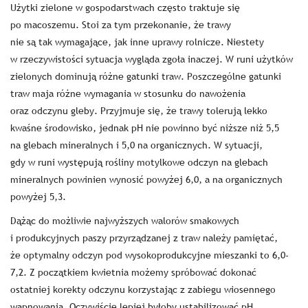
Użytki zielone w gospodarstwach często traktuje się
po macoszemu. Stoi za tym przekonanie, że trawy
nie są tak wymagające, jak inne uprawy rolnicze. Niestety
w rzeczywistości sytuacja wygląda zgoła inaczej. W runi użytków
zielonych dominują różne gatunki traw. Poszczególne gatunki
traw maja różne wymagania w stosunku do nawożenia
oraz odczynu gleby. Przyjmuje się, że trawy tolerują lekko
kwaśne środowisko, jednak pH nie powinno być niższe niż 5,5
na glebach mineralnych i 5,0 na organicznych. W sytuacji,
gdy w runi występują rośliny motylkowe odczyn na glebach
mineralnych powinien wynosić powyżej 6,0, a na organicznych
powyżej 5,3.
Dążąc do możliwie najwyższych walorów smakowych
i produkcyjnych paszy przyrządzanej z traw należy pamiętać,
że optymalny odczyn pod wysokoprodukcyjne mieszanki to 6,0-
7,2. Z początkiem kwietnia możemy spróbować dokonać
ostatniej korekty odczynu korzystając z zabiegu wiosennego
wapnowania. Oczywiście lepiej byłoby ustabilizować pH