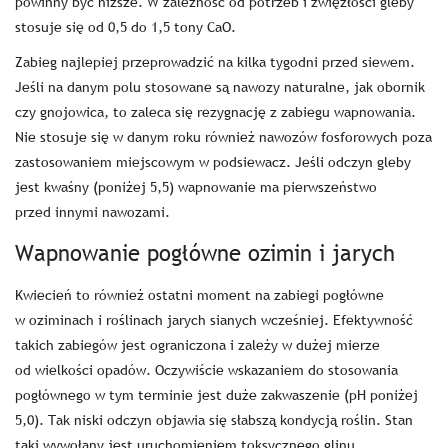
powinny być niższe. W zależność od potrzeb i zwięzłości gleby
stosuje się od 0,5 do 1,5 tony CaO.
Zabieg najlepiej przeprowadzić na kilka tygodni przed siewem.
Jeśli na danym polu stosowane są nawozy naturalne, jak obornik
czy gnojowica, to zaleca się rezygnację z zabiegu wapnowania.
Nie stosuje się w danym roku również nawozów fosforowych poza
zastosowaniem miejscowym w podsiewacz. Jeśli odczyn gleby
jest kwaśny (poniżej 5,5) wapnowanie ma pierwszeństwo
przed innymi nawozami.
Wapnowanie pogłówne ozimin i jarych
Kwiecień to również ostatni moment na zabiegi pogłówne
w oziminach i roślinach jarych sianych wcześniej. Efektywność
takich zabiegów jest ograniczona i zależy w dużej mierze
od wielkości opadów. Oczywiście wskazaniem do stosowania
pogłównego w tym terminie jest duże zakwaszenie (pH poniżej
5,0). Tak niski odczyn objawia się słabszą kondycją roślin. Stan
taki wywołany jest uruchomieniem toksycznego glinu.