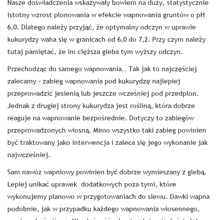
Nasze doświadczenia wskazywały bowiem na duży, statystycznie
istotny wzrost plonowania w efekcie wapnowania gruntów o pH
6,0. Dlatego należy przyjąć, że optymalny odczyn w uprawie
kukurydzy waha się w granicach od 6,0 do 7,2. Przy czym należy
tutaj pamiętać, że im cięższa gleba tym wyższy odczyn.
Przechodząc do samego wapnowania… Tak jak to najczęściej
zalecamy – zabieg wapnowania pod kukurydzę najlepiej
przeprowadzić jesienią lub jeszcze wcześniej pod przedplon.
Jednak z drugiej strony kukurydza jest rośliną, która dobrze
reaguje na wapnowanie bezpośrednie. Dotyczy to zabiegów
przeprowadzonych wiosną. Mimo wszystko taki zabieg powinien
być traktowany jako interwencja i zaleca się jego wykonanie jak
najwcześniej.
Sam nawóz wapniowy powinien być dobrze wymieszany z glebą.
Lepiej unikać uprawek
dodatkowych poza tymi, które
wykonujemy planowo w przygotowaniach do siewu. Dawki wapna
podobnie, jak w przypadku każdego wapnowania wiosennego,